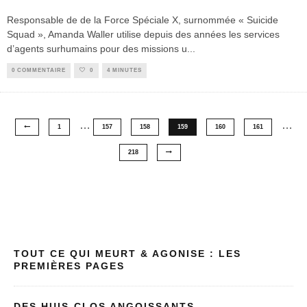
Responsable de de la Force Spéciale X, surnommée « Suicide
Squad », Amanda Waller utilise depuis des années les services
d’agents surhumains pour des missions u
...
0 COMMENTAIRE
0
4 MINUTES
…
…
1
157
158
159
160
161
218
TOUT CE QUI MEURT & AGONISE : LES
PREMIÈRES PAGES
DES HUIS-CLOS ANGOISSANTS