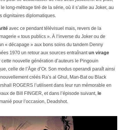
ong-métrage tiré de la série, où il s’allie au Joker, au
 dignitaires diplomatiques.
rité
avec ce pendant télévisuel mais, revers de la
magerie « tous publics ». À l’inverse du Joker ou de
 un « décapage » aux bons soins du tandem Denny
es 1970 un retour aux sources entraînant
un virage
ur cette nouvelle génération d’auteurs le Pingouin
e, celle de l’Âge d’Or. Son modus operandi paraît ainsi
s nouvellement créés Ra’s al Ghul, Man-Bat ou Black
hall ROGERS l’utilisent dans leur run mémorable en
aux de Bill FINGER, et dans l’épisode suivant,
le
emanié pour l’occasion, Deadshot.