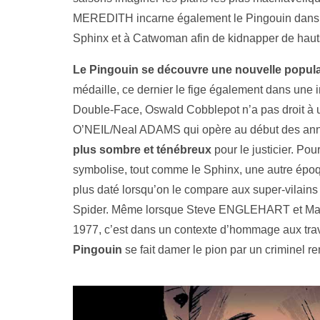
MEREDITH incarne également le Pingouin dans le l
Sphinx et à Catwoman afin de kidnapper de hauts
Le Pingouin se découvre une nouvelle popula
médaille, ce dernier le fige également dans une i
Double-Face, Oswald Cobblepot n’a pas droit à
O’NEIL/Neal ADAMS qui opère au début des anné
plus sombre et ténébreux
pour le justicier. Po
symbolise, tout comme le Sphinx, une autre époqu
plus daté lorsqu’on le compare aux super-vilain
Spider. Même lorsque Steve ENGLEHART et Mars
1977, c’est dans un contexte d’hommage aux trav
Pingouin
se fait damer le pion par un criminel r