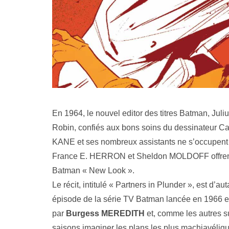
En 1964, le nouvel editor des titres Batman, J
Robin, confiés aux bons soins du dessinateur
KANE et ses nombreux assistants ne s’occupent d
France E. HERRON et Sheldon MOLDOFF offrent l
Batman « New Look ».
Le récit, intitulé « Partners in Plunder », est d’a
épisode de la série TV Batman lancée en 1966 e
par
Burgess MEREDITH
et, comme les autres sup
saisons imaginer les plans les plus machiavéliqu