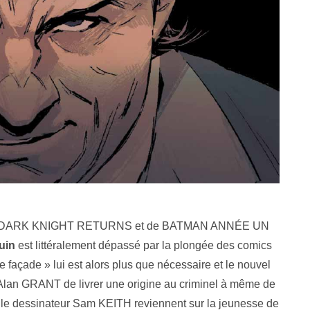
atif du DARK KNIGHT RETURNS et de BATMAN ANNÉE UN
uin
est littéralement dépassé par la plongée des comics
e façade » lui est alors plus que nécessaire et le nouvel
 Alan GRANT de livrer une origine au criminel à même de
 le dessinateur Sam KEITH reviennent sur la jeunesse de