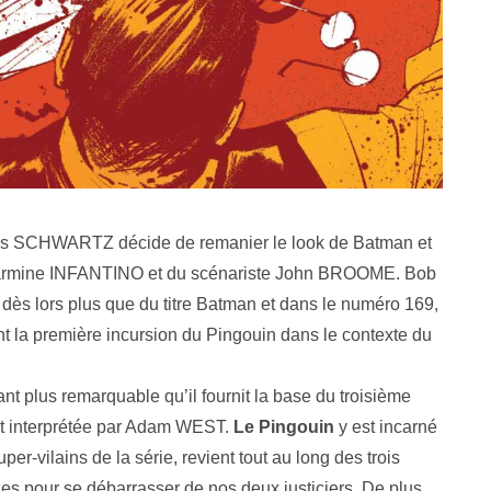
ulius SCHWARTZ décide de remanier le look de Batman et
 Carmine INFANTINO et du scénariste John BROOME. Bob
ès lors plus que du titre Batman et dans le numéro 169,
a première incursion du Pingouin dans le contexte du
utant plus remarquable qu’il fournit la base du troisième
t interprétée par Adam WEST.
Le Pingouin
y est incarné
er-vilains de la série, revient tout au long des trois
es pour se débarrasser de nos deux justiciers. De plus,