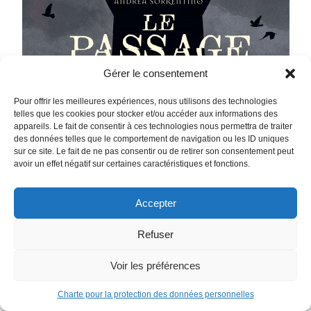
Gérer le consentement
Pour offrir les meilleures expériences, nous utilisons des technologies
telles que les cookies pour stocker et/ou accéder aux informations des
appareils. Le fait de consentir à ces technologies nous permettra de traiter
des données telles que le comportement de navigation ou les ID uniques
sur ce site. Le fait de ne pas consentir ou de retirer son consentement peut
avoir un effet négatif sur certaines caractéristiques et fonctions.
Accepter
Refuser
Voir les préférences
Le Mythe de l’Ossuaire – le Passage
Lorsqu’un géologue se rend dans un phare isolé en pleine
Charte pour la protection des données personnelles
mer pour enquêter sur un phénomène étrange, il découvre