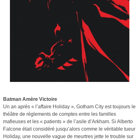
Batman Amère Victoire
Un an après « l’affaire Holiday », Gotham City est toujours le
théâtre de règlements de comptes entre les familles
mafieuses et les « patients » de l’asile d’Arkham. Si Alberto
Falcone était considéré jusqu’alors comme le véritable tueur
Holiday, une nouvelle vague de meurtres jette le trouble sur