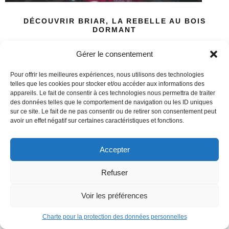
DÉCOUVRIR BRIAR, LA REBELLE AU BOIS
DORMANT
Cent ans après être tombée dans un profond sommeil, Briar
Gérer le consentement
Rose s’éveille, et découvre avec effroi qu’en son absence,
Pour offrir les meilleures expériences, nous utilisons des technologies
son ancien époux tyrannique a laissé leur royaume sombrer
telles que les cookies pour stocker et/ou accéder aux informations des
dans la misère et le chaos. Accablée par les trahisons, les
appareils. Le fait de consentir à ces technologies nous permettra de traiter
lourdes prophéties, et un corps meurtri, Briar et sa bande de
des données telles que le comportement de navigation ou les ID uniques
sur ce site. Le fait de ne pas consentir ou de retirer son consentement peut
marginaux devront trouver la force de survivre sur ces terres
avoir un effet négatif sur certaines caractéristiques et fonctions.
désolées où la magie se meurt. Guidés par un ardent désir
de vengeance, Briar et son peuple finiront-t-ils seulement
Accepter
par trouver la paix et à vivre heureux ?
Refuser
Découvrir
Voir les préférences
Charte pour la protection des données personnelles
Justice League Vs Godzilla vs Kong