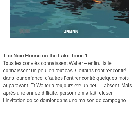
The Nice House on the Lake Tome 1
Tous les conviés connaissent Walter – enfin, ils le
connaissent un peu, en tout cas. Certains l’ont rencontré
dans leur enfance, d’autres l’ont rencontré quelques mois
auparavant. Et Walter a toujours été un peu… absent. Mais
après une année difficile, personne n’allait refuser
l’invitation de ce dernier dans une maison de campagne
située à l’orée d’un bois et avec vue sur lac. C’est beau,
c’est opulent, c’est privé – de quoi supporter les petites
combines et les surnoms bizarres donnés par Walter. Mais
ces vacances de luxe revêtent très vite des airs de prison
dorée.