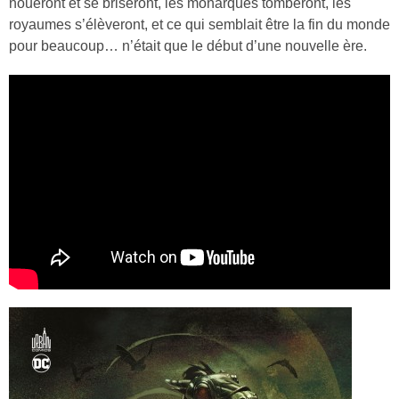
noueront et se briseront, les monarques tomberont, les
royaumes s’élèveront, et ce qui semblait être la fin du monde
pour beaucoup… n’était que le début d’une nouvelle ère.