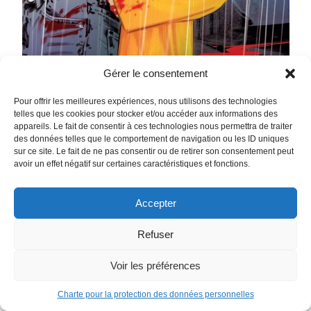
Gérer le consentement
Pour offrir les meilleures expériences, nous utilisons des technologies
telles que les cookies pour stocker et/ou accéder aux informations des
appareils. Le fait de consentir à ces technologies nous permettra de traiter
des données telles que le comportement de navigation ou les ID uniques
sur ce site. Le fait de ne pas consentir ou de retirer son consentement peut
avoir un effet négatif sur certaines caractéristiques et fonctions.
Basketful of Heads
June Branch mène une vie des plus tranquilles… jusqu’au
Accepter
jour où quatre criminels parviennent à s’évader de prison et
enlever son petit ami, Liam. Pour leur échapper, June n’a
Refuser
d’autre choix que de se munir d’une arme étrange… une
hache viking du VIIIe siècle ! Mais celle-ci est dotée de
Voir les préférences
propriétés bien singulières : à même de décapiter un
homme, elle laisse cependant les têtes fendues…
Charte pour la protection des données personnelles
conscientes ! Pour sauver Liam, June n’a plus qu’une seule