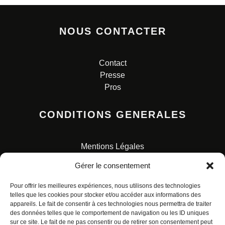
NOUS CONTACTER
Contact
Presse
Pros
CONDITIONS GENERALES
Mentions Légales
Conditions Générales de Vente
Gérer le consentement
Charte pour la protection des données personnelles
Pour offrir les meilleures expériences, nous utilisons des technologies
telles que les cookies pour stocker et/ou accéder aux informations des
appareils. Le fait de consentir à ces technologies nous permettra de traiter
des données telles que le comportement de navigation ou les ID uniques
sur ce site. Le fait de ne pas consentir ou de retirer son consentement peut