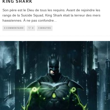
KING SHARK
Son père est le Dieu de tous les requins. Avant de rejoindre les
rangs de la Suicide Squad, King Shark était la terreur des mers
hawaïennes. À ne pas confondre
...
0 COMMENTAIRE
0
3 MINUTES