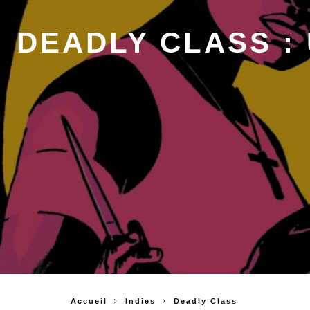
DEADLY CLASS :
Accueil
Indies
Deadly Class