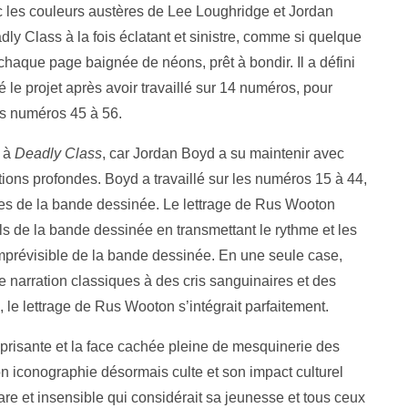
ec les couleurs austères de Lee Loughridge et Jordan
ly Class à la fois éclatant et sinistre, comme si quelque
haque page baignée de néons, prêt à bondir. Il a défini
é le projet après avoir travaillé sur 14 numéros, pour
les numéros 45 à 56.
i à
Deadly Class
, car Jordan Boyd a su maintenir avec
cations profondes. Boyd a travaillé sur les numéros 15 à 44,
ives de la bande dessinée. Le lettrage de Rus Wooton
els de la bande dessinée en transmettant le rythme et les
 imprévisible de la bande dessinée. En une seule case,
e narration classiques à des cris sanguinaires et des
e, le lettrage de Rus Wooton s’intégrait parfaitement.
éprisante et la face cachée pleine de mesquinerie des
n iconographie désormais culte et son impact culturel
re et insensible qui considérait sa jeunesse et tous ceux