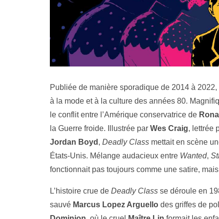
Publiée de manière sporadique de 2014 à 2022,
à la mode et à la culture des années 80. Magnifiq
le conflit entre l’Amérique conservatrice de
Rona
la Guerre froide. Illustrée par
Wes Craig
, lettrée
Jordan Boyd
,
Deadly Class
mettait en scène u
États-Unis. Mélange audacieux entre
Wanted
,
St
fonctionnait pas toujours comme une satire, mais
L’histoire crue de
Deadly Class
se déroule en 198
sauvé
Marcus Lopez Arguello
des griffes de pol
Dominion
, où le cruel
Maître Lin
formait les enfa