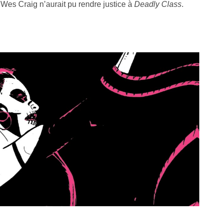
Wes Craig n’aurait pu rendre justice à
Deadly Class
.