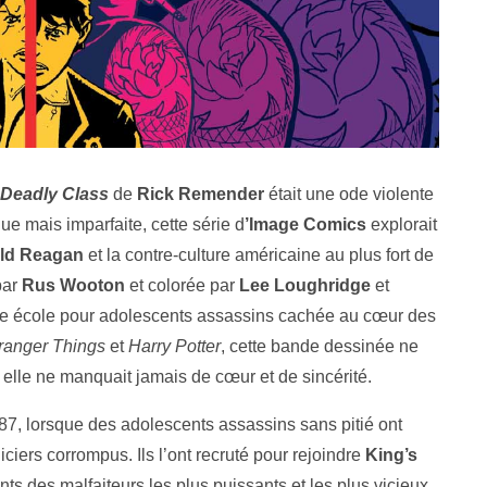
Deadly Class
de
Rick Remender
était une ode violente
ue mais imparfaite, cette série d
’Image Comics
explorait
ld Reagan
et la contre-culture américaine au plus fort de
 par
Rus Wooton
et colorée par
Lee Loughridge
et
ne école pour adolescents assassins cachée au cœur des
ranger Things
et
Harry Potter
, cette bande dessinée ne
 elle ne manquait jamais de cœur et de sincérité.
7, lorsque des adolescents assassins sans pitié ont
iciers corrompus. Ils l’ont recruté pour rejoindre
King’s
nts des malfaiteurs les plus puissants et les plus vicieux