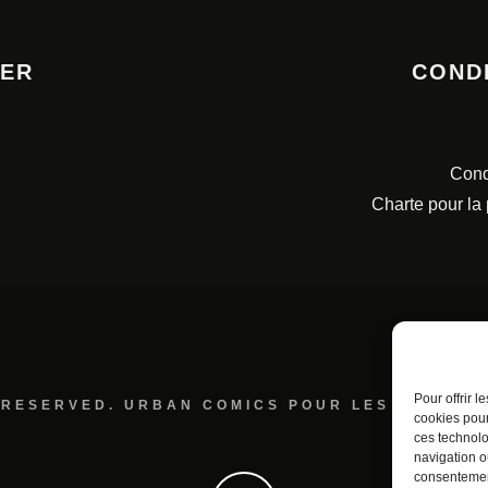
TER
COND
Cond
Charte pour la
Pour offrir 
 RESERVED. URBAN COMICS POUR LES ÉDITION
cookies pour
ces technolo
navigation ou
consentement