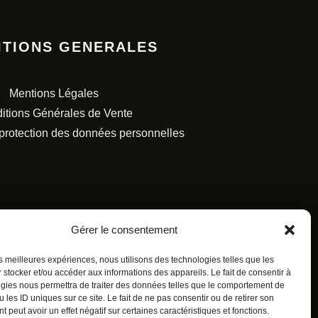
ITIONS GENERALES
Mentions Légales
itions Générales de Vente
 protection des données personnelles
Gérer le consentement
les meilleures expériences, nous utilisons des technologies telles que les
S FRANÇAISES.
 stocker et/ou accéder aux informations des appareils. Le fait de consentir à
gies nous permettra de traiter des données telles que le comportement de
 les ID uniques sur ce site. Le fait de ne pas consentir ou de retirer son
 peut avoir un effet négatif sur certaines caractéristiques et fonctions.