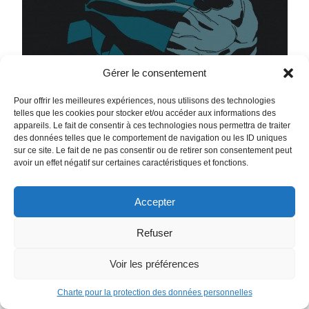
Gérer le consentement
Pour offrir les meilleures expériences, nous utilisons des technologies
telles que les cookies pour stocker et/ou accéder aux informations des
appareils. Le fait de consentir à ces technologies nous permettra de traiter
des données telles que le comportement de navigation ou les ID uniques
sur ce site. Le fait de ne pas consentir ou de retirer son consentement peut
Batman Un Long Halloween
avoir un effet négatif sur certaines caractéristiques et fonctions.
Quelques mois après sa première victoire contre l’empire du
crime qui phagocyte. La cité de Gotham, le vigilant Batman
Accepter
enquête sur une série de meurtres perpétrés uniquement
lors des fêtes. Travaillant en parallèle avec le jeune
Refuser
procureur Harvey Dent et le Lieutenant James Gordons, le
Chevalier Noir engage une course contre ce calendrier
Voir les préférences
morbide qui égrène chaque mois une victime
supplémentaire. Une quête dont la conclusion pourrait bien
Charte pour la protection des données personnelles
sonner la chute du plus grand espoir de Gotham, et la