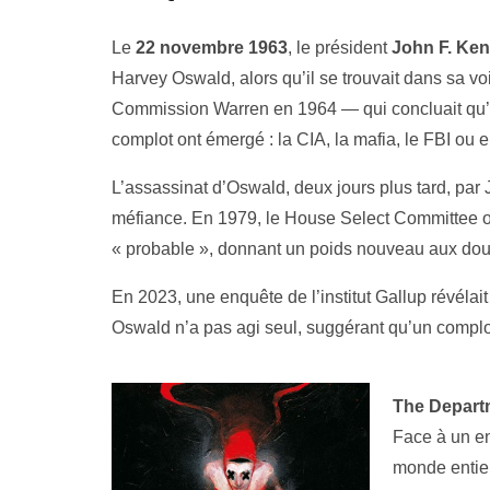
Le
22 novembre 1963
, le président
John F. Ke
Harvey Oswald, alors qu’il se trouvait dans sa voi
Commission Warren en 1964 — qui concluait qu’
complot ont émergé : la CIA, la mafia, le FBI ou 
L’assassinat d’Oswald, deux jours plus tard, par 
méfiance. En 1979, le House Select Committee o
« probable », donnant un poids nouveau aux dou
En 2023, une enquête de l’institut Gallup révél
Oswald n’a pas agi seul, suggérant qu’un complot
The Departm
Face à un en
monde entier