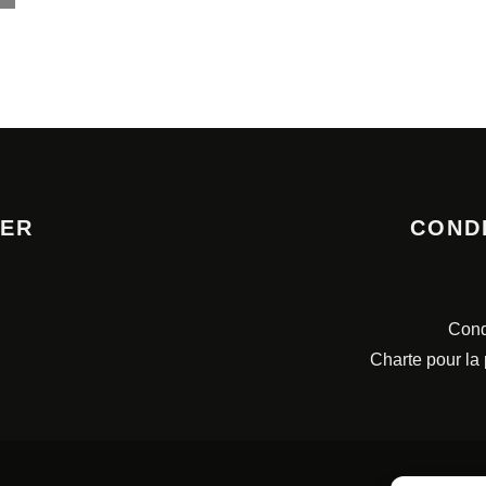
TER
COND
Cond
Charte pour la