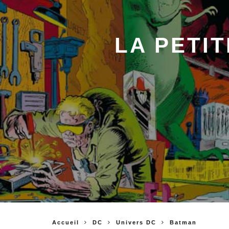
LA PETIT
Accueil
DC
Univers DC
Batman