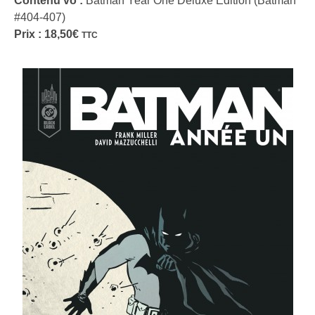
Contenu vo :
Batman Year One Deluxe Edition (Batman
#404-407)
Prix :
18,50
€
TTC