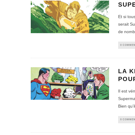
SUP
Et si tou
serait S
de nomb
0 COMMEN
LA K
POU
Il est vé
Superman
Bien qu’i
0 COMMEN