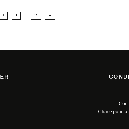
…
3
4
15
TER
COND
Cond
Charte pour la