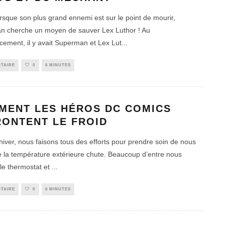
sque son plus grand ennemi est sur le point de mourir,
 cherche un moyen de sauver Lex Luthor ! Au
ment, il y avait Superman et Lex Lut
...
TAIRE
0
6 MINUTES
MENT LES HÉROS DC COMICS
RONTENT LE FROID
iver, nous faisons tous des efforts pour prendre soin de nous
e la température extérieure chute. Beaucoup d’entre nous
le thermostat et
...
TAIRE
0
6 MINUTES