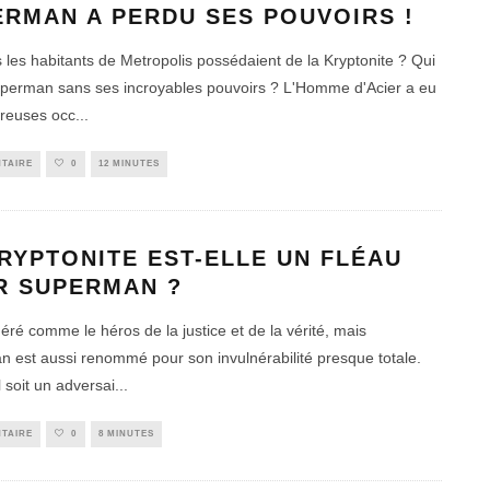
ERMAN A PERDU SES POUVOIRS !
s les habitants de Metropolis possédaient de la Kryptonite ? Qui
uperman sans ses incroyables pouvoirs ? L'Homme d'Acier a eu
reuses occ
...
TAIRE
0
12 MINUTES
RYPTONITE EST-ELLE UN FLÉAU
R SUPERMAN ?
néré comme le héros de la justice et de la vérité, mais
 est aussi renommé pour son invulnérabilité presque totale.
l soit un adversai
...
TAIRE
0
8 MINUTES