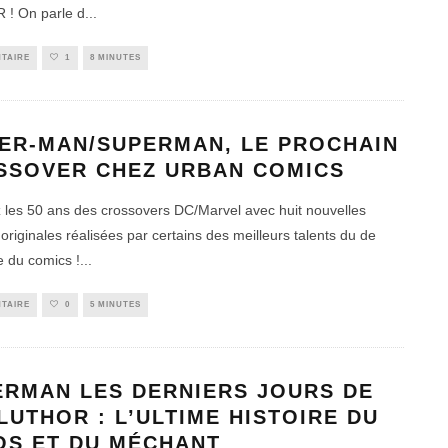
 ! On parle d
...
TAIRE
1
8 MINUTES
DER-MAN/SUPERMAN, LE PROCHAIN
SSOVER CHEZ URBAN COMICS
 les 50 ans des crossovers DC/Marvel avec huit nouvelles
 originales réalisées par certains des meilleurs talents du de
ie du comics !
...
TAIRE
0
5 MINUTES
ERMAN LES DERNIERS JOURS DE
LUTHOR : L’ULTIME HISTOIRE DU
OS ET DU MÉCHANT