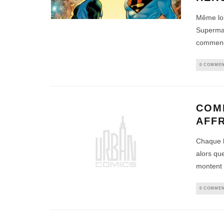
Même lor
Superman
commence
0 COMMEN
COM
AFF
Chaque h
alors qu
montent 
0 COMMEN