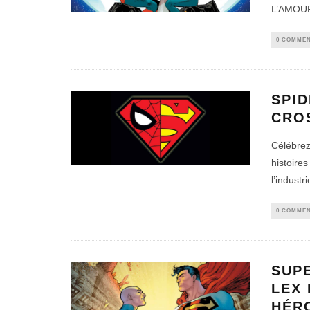
L’AMOUR
0 COMMEN
SPI
CRO
Célébrez
histoires
l’industr
0 COMMEN
SUP
LEX 
HÉR