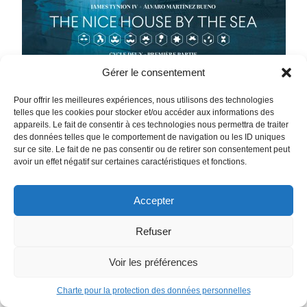
Gérer le consentement
Pour offrir les meilleures expériences, nous utilisons des technologies
telles que les cookies pour stocker et/ou accéder aux informations des
appareils. Le fait de consentir à ces technologies nous permettra de traiter
The Nice House by the Sea Tome 1
des données telles que le comportement de navigation ou les ID uniques
sur ce site. Le fait de ne pas consentir ou de retirer son consentement peut
Aucun des douze convives de cette belle demeure en bord
avoir un effet négatif sur certaines caractéristiques et fonctions.
de Méditerranée ne connaissait Max. Elle connaissait
pourtant chacun d’entre eux. Experts dans leur domaine,
Accepter
géants de l’industrie et du savoir moderne, chacun d’entre
eux est l’excellence personnifiée. Pour échapper à la fin du
Refuser
monde et incarner l’avenir de l’Humanité, tous ont accepté
en leur âme et conscience de se réunir dans ce petit paradis
Voir les préférences
créé rien que pour eux, abandonnant vie et proches à leur
triste sort. Survivre à la mort programmée de l’humanité ?
Charte pour la protection des données personnelles
Vivre éternellement ? Que pourrait-il y avoir de mal à ça ?