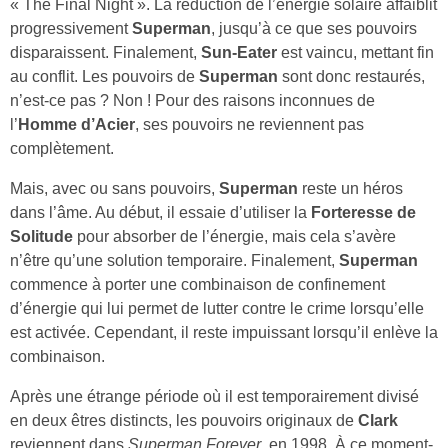
« The Final Night ». La réduction de l’énergie solaire affaiblit
progressivement
Superman
, jusqu’à ce que ses pouvoirs
disparaissent. Finalement,
Sun-Eater
est vaincu, mettant fin
au conflit. Les pouvoirs de
Superman
sont donc restaurés,
n’est-ce pas ? Non ! Pour des raisons inconnues de
l’
Homme d’Acier
, ses pouvoirs ne reviennent pas
complètement.
Mais, avec ou sans pouvoirs,
Superman
reste un héros
dans l’âme. Au début, il essaie d’utiliser la
Forteresse de
Solitude
pour absorber de l’énergie, mais cela s’avère
n’être qu’une solution temporaire. Finalement,
Superman
commence à porter une combinaison de confinement
d’énergie qui lui permet de lutter contre le crime lorsqu’elle
est activée. Cependant, il reste impuissant lorsqu’il enlève la
combinaison.
Après une étrange période où il est temporairement divisé
en deux êtres distincts, les pouvoirs originaux de
Clark
reviennent dans
Superman Forever
, en 1998. À ce moment-