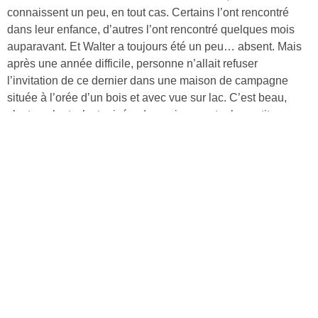
connaissent un peu, en tout cas. Certains l’ont rencontré
dans leur enfance, d’autres l’ont rencontré quelques mois
auparavant. Et Walter a toujours été un peu… absent. Mais
après une année difficile, personne n’allait refuser
l’invitation de ce dernier dans une maison de campagne
située à l’orée d’un bois et avec vue sur lac. C’est beau,
c’est opulent, c’est privé – de quoi supporter les petites
combines et les surnoms bizarres donnés par Walter. Mais
ces vacances de luxe revêtent très vite des airs de prison
dorée.
Découvrir