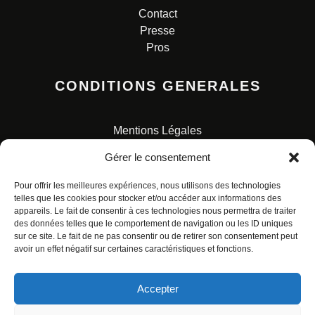
Contact
Presse
Pros
CONDITIONS GENERALES
Mentions Légales
Conditions Générales de Vente
Gérer le consentement
Charte pour la protection des données personnelles
Pour offrir les meilleures expériences, nous utilisons des technologies
telles que les cookies pour stocker et/ou accéder aux informations des
appareils. Le fait de consentir à ces technologies nous permettra de traiter
des données telles que le comportement de navigation ou les ID uniques
sur ce site. Le fait de ne pas consentir ou de retirer son consentement peut
avoir un effet négatif sur certaines caractéristiques et fonctions.
© ALL RIGHTS RESERVED. URBAN COMICS POUR LES
ÉDITIONS FRANÇAISES.
Accepter