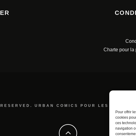
TER
COND
Cond
Charte pour la
 RESERVED. URBAN COMICS POUR LES ÉDITION
Pour offrir 
cookies pour
ces technolo
navigation ou
consentement