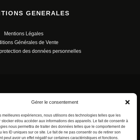
ITIONS GENERALES
Mentions Légales
itions Générales de Vente
 protection des données personnelles
Gérer le consentement
S FRANÇAISES.
les meilleures expériences, nous utilisons des technologies telles que les
 stocker et/ou accéder aux informations des appareils. Le fait de consentir à
gies nous permettra de traiter des données telles que le comportement de
 les ID uniques sur ce site. Le fait de ne pas consentir ou de retirer son
 peut avoir un effet négatif sur certaines caractéristiques et fonctions.