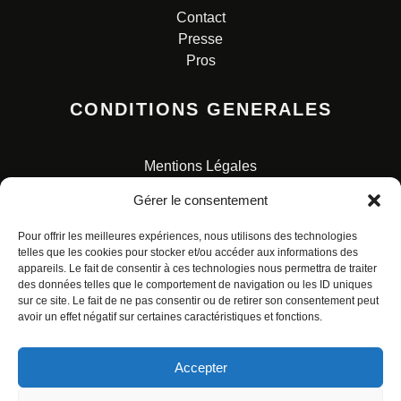
Contact
Presse
Pros
CONDITIONS GENERALES
Mentions Légales
Conditions Générales de Vente
Gérer le consentement
Charte pour la protection des données personnelles
Pour offrir les meilleures expériences, nous utilisons des technologies
telles que les cookies pour stocker et/ou accéder aux informations des
appareils. Le fait de consentir à ces technologies nous permettra de traiter
des données telles que le comportement de navigation ou les ID uniques
sur ce site. Le fait de ne pas consentir ou de retirer son consentement peut
avoir un effet négatif sur certaines caractéristiques et fonctions.
© ALL RIGHTS RESERVED. URBAN COMICS POUR LES
ÉDITIONS FRANÇAISES.
Accepter