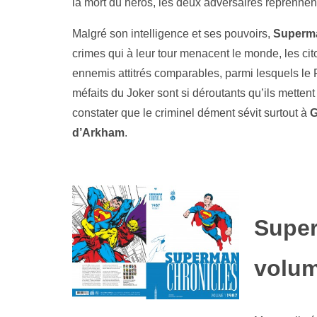
la mort du héros, les deux adversaires reprennent l
Malgré son intelligence et ses pouvoirs,
Superm
crimes qui à leur tour menacent le monde, les cito
ennemis attitrés comparables, parmi lesquels l
méfaits du Joker sont si déroutants qu’ils mettent
constater que le criminel dément sévit surtout à
G
d’Arkham
.
superman chronicles 1987
volum