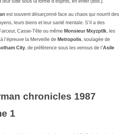
eur lutte sous la forme d’esprits, en enfer (Ibid.).
an
est souvent désarçonné face au chaos qui nourrit des
yens, leurs biens et leur santé mentale. S’il a des
e Farceur, Casse-Tête ou même
Monsieur Mxyzptlk
, les
 à l’épreuve la Merveille de
Metropolis
, soulagée de
otham City
, de préférence sous les verrous de l’
Asile
e 1