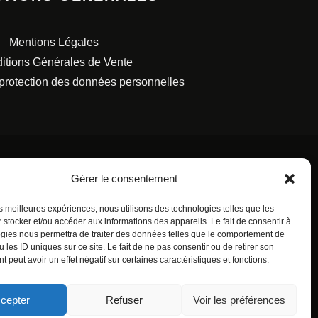
Mentions Légales
itions Générales de Vente
 protection des données personnelles
Gérer le consentement
les meilleures expériences, nous utilisons des technologies telles que les
S FRANÇAISES.
 stocker et/ou accéder aux informations des appareils. Le fait de consentir à
gies nous permettra de traiter des données telles que le comportement de
 les ID uniques sur ce site. Le fait de ne pas consentir ou de retirer son
 peut avoir un effet négatif sur certaines caractéristiques et fonctions.
cepter
Refuser
Voir les préférences