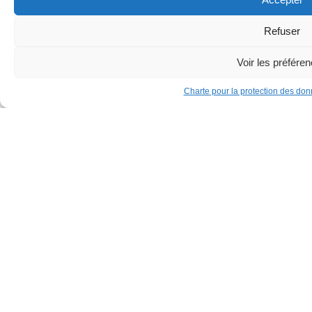
seulement se libérer de leurs propres schémas, de leur
prison intérieure ?
Refuser
Découvrir
Voir les préfére
Charte pour la protection des do