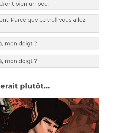
ndront bien un peu.
nt. Parce que ce troll vous allez
 là, mon doigt ?
 là, mon doigt ?
rait plutôt...