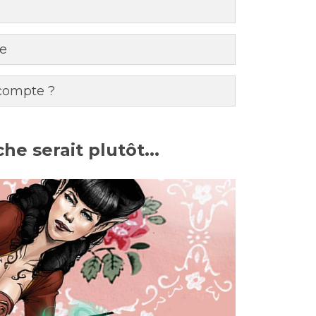
he
 compte ?
he serait plutôt...