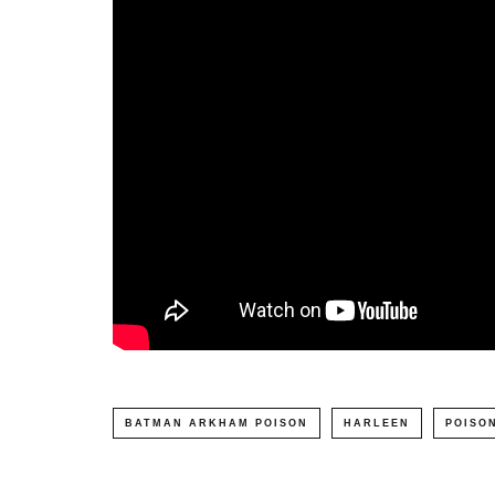
BATMAN ARKHAM POISON
HARLEEN
POISON