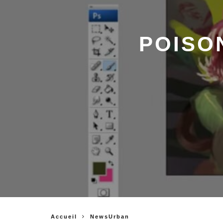
POISON
Accueil
NewsUrban