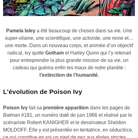
Pamela Isley
a été beaucoup de choses dans sa vie. Une
super-vilaine, une scientifique, une activiste, une reine et…
une morte. Dans un nouveau corps, et animée d’un objectif
radical, Ivy quitte
Gotham
et Harley Quinn qui l’y retenait
pour entreprendre la plus grande mission de sa vie, un
cadeau qui guérira enfin les maux de notre planète :
l’extinction de l’humanité.
L’évolution de Poison Ivy
Poison Ivy
fait sa
première apparition
dans les pages de
Batman
#181, un numéro daté de juin 1966 et réalisé par le
scénariste Robert KANIGHER et le dessinateur Sheldon
MOLDOFF. Elle y est présentée en tentatrice, en séductrice,
ce qui constitue en soi un pied de nez aux règles strictes