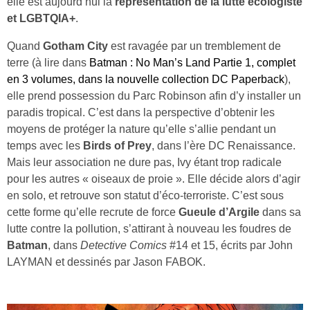
elle est aujourd’hui la
représentation de la lutte écologiste
et LGBTQIA+
.
Quand
Gotham City
est ravagée par un tremblement de
terre (à lire dans
Batman : No Man’s Land Partie 1, complet
en 3 volumes, dans la nouvelle collection DC Paperback
),
elle prend possession du Parc Robinson afin d’y installer un
paradis tropical. C’est dans la perspective d’obtenir les
moyens de protéger la nature qu’elle s’allie pendant un
temps avec les
Birds of Prey
, dans l’ère DC Renaissance.
Mais leur association ne dure pas, Ivy étant trop radicale
pour les autres « oiseaux de proie ». Elle décide alors d’agir
en solo, et retrouve son statut d’éco-terroriste. C’est sous
cette forme qu’elle recrute de force
Gueule d’Argile
dans sa
lutte contre la pollution, s’attirant à nouveau les foudres de
Batman
, dans
Detective Comics
#14 et 15, écrits par John
LAYMAN et dessinés par Jason FABOK.