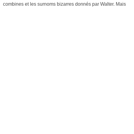
combines et les surnoms bizarres donnés par Walter. Mais
ces vacances de luxe revêtent très vite des airs de prison
dorée.
Découvrir