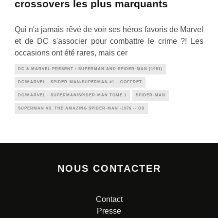
crossovers les plus marquants
Qui n'a jamais rêvé de voir ses héros favoris de Marvel
et de DC s'associer pour combattre le crime ?! Les
occasions ont été rares, mais cer
DC & MARVEL PRESENT : SUPERMAN AND SPIDER-MAN (1981)
DC/MARVEL - SPIDER-MAN/SUPERMAN #1 + COFFRET
DC/MARVEL - SUPERMAN/SPIDER-MAN TOME 1
SPIDER-MAN
SUPERMAN VS. THE AMAZING SPIDER-MAN -1976 -- OS
NOUS CONTACTER
Contact
Presse