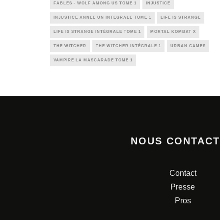
FABLES - WOLF AMONG US TOME 1
INJUSTICE
INJUSTICE ANNÉE UN INTÉGRALE TOME 1
LIFE IS STRANGE
LIFE IS STRANGE INTÉGRALE TOME 1
MORTAL KOMBAT X
THE WITCHER
THE WITCHER INTÉGRALE 1
URBAN GAMES
VAMPIRE LA MASCARADE TOME 1
NOUS CONTAC
Contact
Presse
Pros