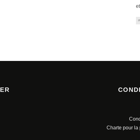
e
I
TER
COND
Cond
Charte pour la