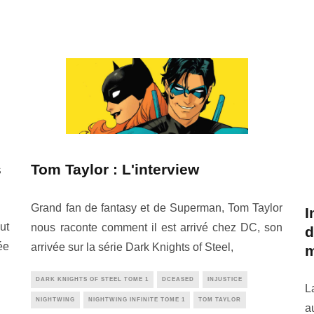
s
Tom Taylor : L'interview
Grand fan de fantasy et de Superman, Tom Taylor
I
ut
nous raconte comment il est arrivé chez DC, son
d
ée
arrivée sur la série Dark Knights of Steel,
m
DARK KNIGHTS OF STEEL TOME 1
DCEASED
INJUSTICE
L
NIGHTWING
NIGHTWING INFINITE TOME 1
TOM TAYLOR
a