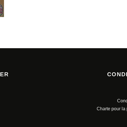
TER
COND
Cond
Charte pour la