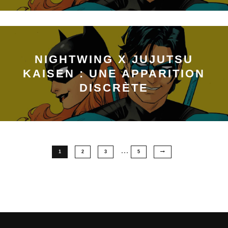
NIGHTWING X JUJUTSU
KAISEN : UNE APPARITION
DISCRÈTE
…
1
2
3
5