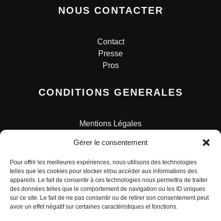
NOUS CONTACTER
Contact
Presse
Pros
CONDITIONS GENERALES
Mentions Légales
Conditions Générales de Vente
Gérer le consentement
Charte pour la protection des données personnelles
Pour offrir les meilleures expériences, nous utilisons des technologies
telles que les cookies pour stocker et/ou accéder aux informations des
appareils. Le fait de consentir à ces technologies nous permettra de traiter
des données telles que le comportement de navigation ou les ID uniques
sur ce site. Le fait de ne pas consentir ou de retirer son consentement peut
avoir un effet négatif sur certaines caractéristiques et fonctions.
© ALL RIGHTS RESERVED. URBAN COMICS POUR LES
ÉDITIONS FRANÇAISES.