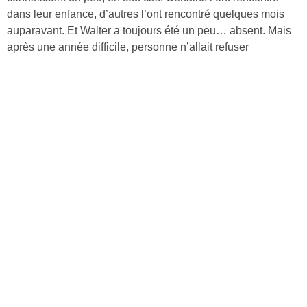
dans leur enfance, d’autres l’ont rencontré quelques mois
auparavant. Et Walter a toujours été un peu… absent. Mais
après une année difficile, personne n’allait refuser
l’invitation de ce dernier dans une maison de campagne
située à l’orée d’un bois et avec vue sur lac. C’est beau,
c’est opulent, c’est privé – de quoi supporter les petites
combines et les surnoms bizarres donnés par Walter. Mais
ces vacances de luxe revêtent très vite des airs de prison
dorée.
Découvrir