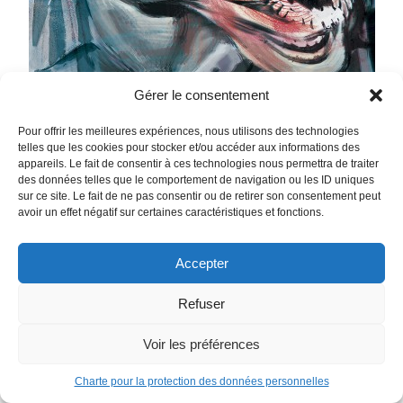
Gérer le consentement
Pour offrir les meilleures expériences, nous utilisons des technologies
telles que les cookies pour stocker et/ou accéder aux informations des
appareils. Le fait de consentir à ces technologies nous permettra de traiter
des données telles que le comportement de navigation ou les ID uniques
sur ce site. Le fait de ne pas consentir ou de retirer son consentement peut
avoir un effet négatif sur certaines caractéristiques et fonctions.
Accepter
The Nice House on the Lake Tome 2
Ils s’imaginaient passer un chouette week-end dans une
Refuser
somptueuse villa en bord de lac. Onze « élus », réunis par
Voir les préférences
leur ami commun, Walter, à priori doux et sympathiques.
Mais au terme de la première soirée, le scénario idyllique
Charte pour la protection des données personnelles
tourne au cauchemar éveillé lorsqu’ils assistent,