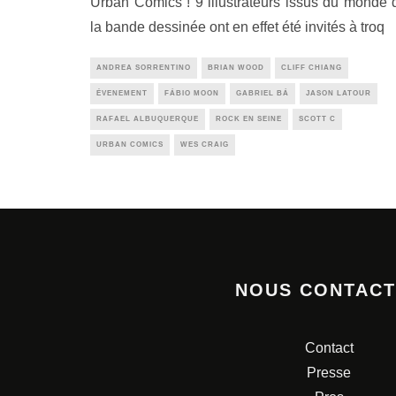
Urban Comics ! 9 illustrateurs issus du monde 
la bande dessinée ont en effet été invités à troq
ANDREA SORRENTINO
BRIAN WOOD
CLIFF CHIANG
ÉVENEMENT
FÁBIO MOON
GABRIEL BÁ
JASON LATOUR
RAFAEL ALBUQUERQUE
ROCK EN SEINE
SCOTT C
URBAN COMICS
WES CRAIG
NOUS CONTAC
Contact
Presse