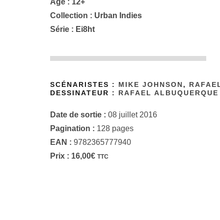
Âge : 12+
Collection :
Urban Indies
Série :
Ei8ht
SCÉNARISTES :
MIKE JOHNSON
,
RAFAE
DESSINATEUR :
RAFAEL ALBUQUERQUE
Date de sortie :
08 juillet 2016
Pagination :
128 pages
EAN :
9782365777940
Prix :
16,00
€
TTC