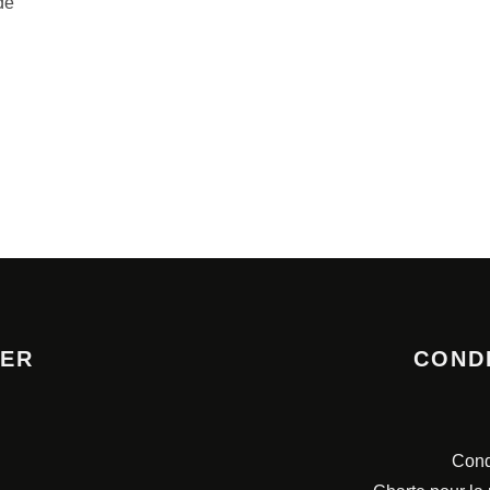
de
TER
COND
Cond