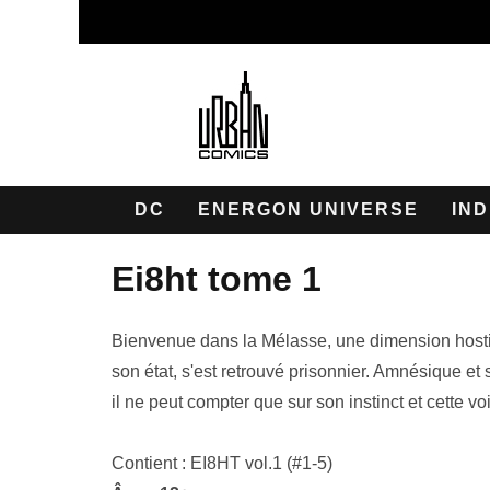
DC
ENERGON UNIVERSE
IND
ei8ht tome 1
Bienvenue dans la Mélasse, une dimension hosti
son état, s'est retrouvé prisonnier. Amnésique et 
il ne peut compter que sur son instinct et cette vo
Contient : EI8HT vol.1 (#1-5)