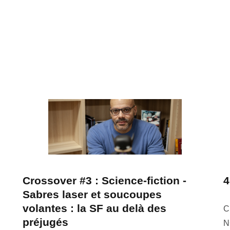
Crossover #3 : Science-fiction -
4
Sabres laser et soucoupes
volantes : la SF au delà des
C
préjugés
N