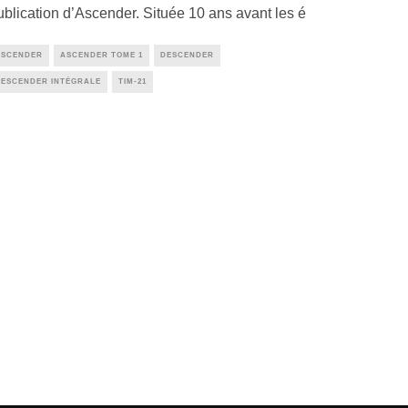
ublication d’Ascender. Située 10 ans avant les é
ASCENDER
ASCENDER TOME 1
DESCENDER
DESCENDER INTÉGRALE
TIM-21