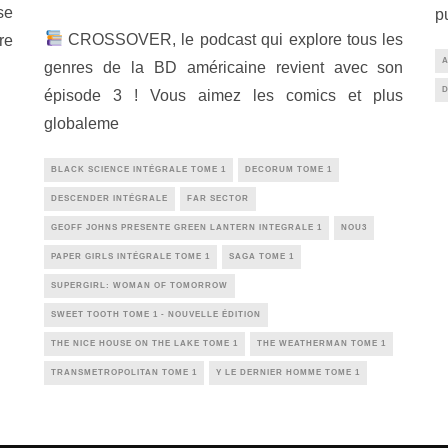
se
p
CROSSOVER, le podcast qui explore tous les
re
genres de la BD américaine revient avec son
épisode 3 ! Vous aimez les comics et plus
globaleme
BLACK SCIENCE INTÉGRALE TOME 1
DECORUM TOME 1
DESCENDER INTÉGRALE
FAR SECTOR
GEOFF JOHNS PRESENTE GREEN LANTERN INTEGRALE 1
NOU3
PAPER GIRLS INTÉGRALE TOME 1
SAGA TOME 1
SUPERGIRL: WOMAN OF TOMORROW
SWEET TOOTH TOME 1 - NOUVELLE ÉDITION
THE NICE HOUSE ON THE LAKE TOME 1
THE WEATHERMAN TOME 1
TRANSMETROPOLITAN TOME 1
Y LE DERNIER HOMME TOME 1