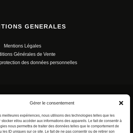
ITIONS GENERALES
Mentions Légales
itions Générales de Vente
 protection des données personnelles
Gérer le consentement
les meilleures expériences, nous utilisons des technologies telles que les
S FRANÇAISES.
 stocker et/ou accéder aux informations des appareils. Le fait de consentir à
gies nous permettra de traiter des données telles que le comportement de
 les ID uniques sur ce site. Le fait de ne pas consentir ou de retirer son