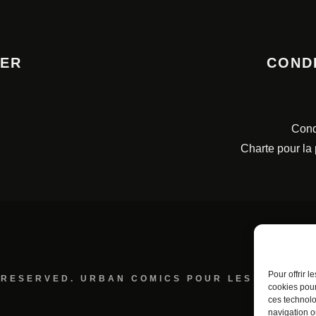
TER
COND
Cond
Charte pour la
Pour offrir 
 RESERVED. URBAN COMICS POUR LES ÉDITION
cookies pour
ces technolo
navigation ou