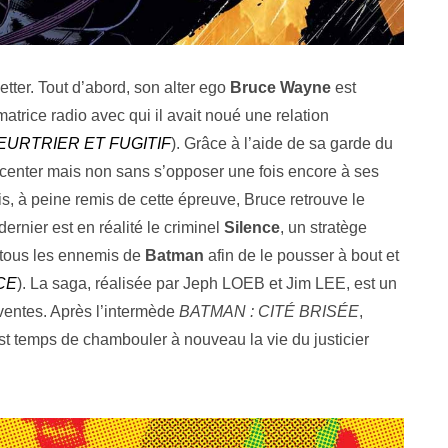
uetter. Tout d’abord, son alter ego
Bruce Wayne
est
matrice radio avec qui il avait noué une relation
EURTRIER ET FUGITIF
). Grâce à l’aide de sa garde du
ocenter mais non sans s’opposer une fois encore à ses
is, à peine remis de cette épreuve, Bruce retrouve le
dernier est en réalité le criminel
Silence
, un stratège
 tous les ennemis de
Batman
afin de le pousser à bout et
CE
). La saga, réalisée par Jeph LOEB et Jim LEE, est un
entes. Après l’intermède
BATMAN : CITÉ BRISÉE
,
 temps de chambouler à nouveau la vie du justicier