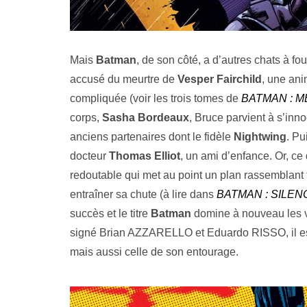
Mais
Batman
, de son côté, a d’autres chats à fo
accusé du meurtre de
Vesper Fairchild
, une ani
compliquée (voir les trois tomes de
BATMAN : M
corps,
Sasha Bordeaux
, Bruce parvient à s’inn
anciens partenaires dont le fidèle
Nightwing
. Pu
docteur
Thomas Elliot
, un ami d’enfance. Or, ce 
redoutable qui met au point un plan rassemblant
entraîner sa chute (à lire dans
BATMAN : SILEN
succès et le titre
Batman
domine à nouveau les v
signé Brian AZZARELLO et Eduardo RISSO, il est
mais aussi celle de son entourage.