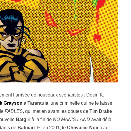
ement l’arrivée de nouveaux scénaristes : Devin K.
k Grayson
à
Tarantula
, une criminelle qui ne le laisse
 de
FABLES
, qui met en avant les doutes de
Tim Drake
nouvelle
Batgirl
à la fin de
NO MAN’S LAND
avait déjà
stants de
Batman
. Et en 2001, le
Chevalier Noir
avait