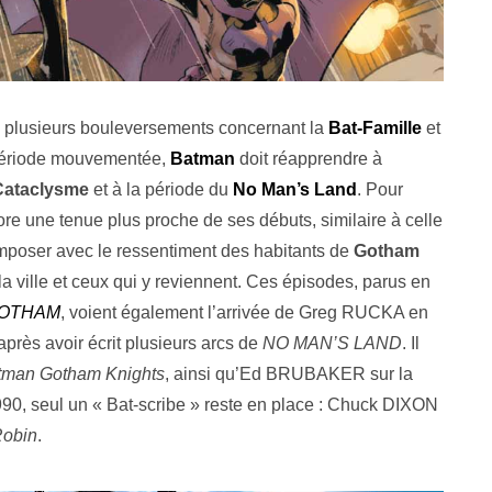
 plusieurs bouleversements concernant la
Bat-Famille
et
 période mouvementée,
Batman
doit réapprendre à
Cataclysme
et à la période du
No Man’s Land
. Pour
ore une tenue plus proche de ses débuts, similaire à celle
composer avec le ressentiment des habitants de
Gotham
la ville et ceux qui y reviennent. Ces épisodes, parus en
GOTHAM
, voient également l’arrivée de Greg RUCKA en
 après avoir écrit plusieurs arcs de
NO MAN’S LAND
. Il
tman Gotham Knights
, ainsi qu’Ed BRUBAKER sur la
90, seul un « Bat-scribe » reste en place : Chuck DIXON
obin
.