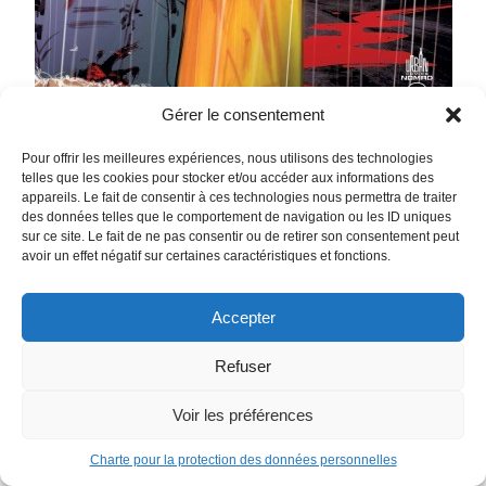
Gérer le consentement
Pour offrir les meilleures expériences, nous utilisons des technologies
telles que les cookies pour stocker et/ou accéder aux informations des
appareils. Le fait de consentir à ces technologies nous permettra de traiter
Basketful of Heads
des données telles que le comportement de navigation ou les ID uniques
June Branch mène une vie des plus tranquilles… jusqu’au
sur ce site. Le fait de ne pas consentir ou de retirer son consentement peut
avoir un effet négatif sur certaines caractéristiques et fonctions.
jour où quatre criminels parviennent à s’évader de prison et
enlever son petit ami, Liam. Pour leur échapper, June n’a
d’autre choix que de se munir d’une arme étrange… une
Accepter
hache viking du VIIIe siècle ! Mais celle-ci est dotée de
Refuser
propriétés bien singulières : à même de décapiter un
homme, elle laisse cependant les têtes fendues…
Voir les préférences
conscientes ! Pour sauver Liam, June n’a plus qu’une seule
solution : garder la tête (ou plutôt tout un panier de têtes)
Charte pour la protection des données personnelles
froide…