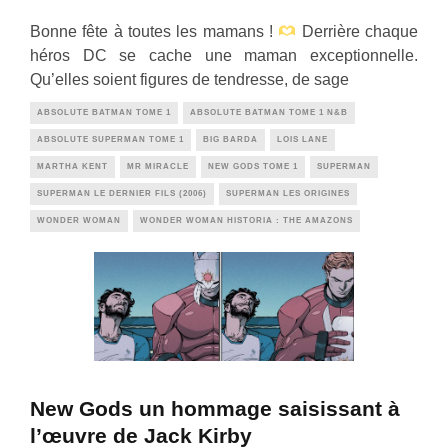
Bonne fête à toutes les mamans !
Derrière chaque
héros DC se cache une maman exceptionnelle.
Qu’elles soient figures de tendresse, de sage
ABSOLUTE BATMAN TOME 1
ABSOLUTE BATMAN TOME 1 N&B
ABSOLUTE SUPERMAN TOME 1
BIG BARDA
LOIS LANE
MARTHA KENT
MR MIRACLE
NEW GODS TOME 1
SUPERMAN
SUPERMAN LE DERNIER FILS (2006)
SUPERMAN LES ORIGINES
WONDER WOMAN
WONDER WOMAN HISTORIA : THE AMAZONS
New Gods un hommage saisissant à
l’œuvre de Jack Kirby