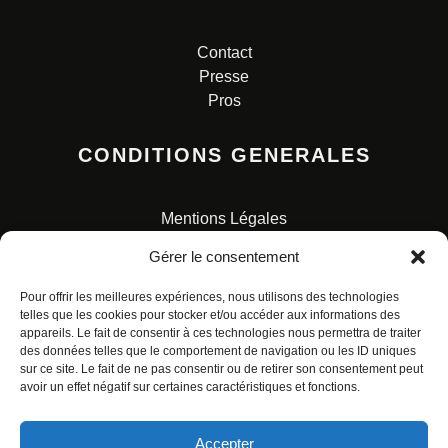
Contact
Presse
Pros
CONDITIONS GENERALES
Mentions Légales
Conditions Générales de Vente
Gérer le consentement
Charte pour la protection des données personnelles
Pour offrir les meilleures expériences, nous utilisons des technologies
telles que les cookies pour stocker et/ou accéder aux informations des
appareils. Le fait de consentir à ces technologies nous permettra de traiter
des données telles que le comportement de navigation ou les ID uniques
sur ce site. Le fait de ne pas consentir ou de retirer son consentement peut
avoir un effet négatif sur certaines caractéristiques et fonctions.
© ALL RIGHTS RESERVED. URBAN COMICS POUR LES
ÉDITIONS FRANÇAISES.
Accepter