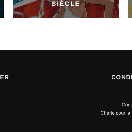
SIÈCLE
TER
COND
Cond
Charte pour la