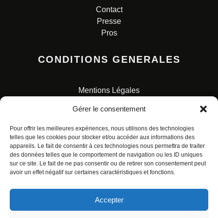
Contact
Presse
Pros
CONDITIONS GENERALES
Mentions Légales
Conditions Générales de Vente
Gérer le consentement
Charte pour la protection des données personnelles
Pour offrir les meilleures expériences, nous utilisons des technologies
telles que les cookies pour stocker et/ou accéder aux informations des
appareils. Le fait de consentir à ces technologies nous permettra de traiter
des données telles que le comportement de navigation ou les ID uniques
sur ce site. Le fait de ne pas consentir ou de retirer son consentement peut
avoir un effet négatif sur certaines caractéristiques et fonctions.
© ALL RIGHTS RESERVED. URBAN COMICS POUR LES
ÉDITIONS FRANÇAISES.
Accepter