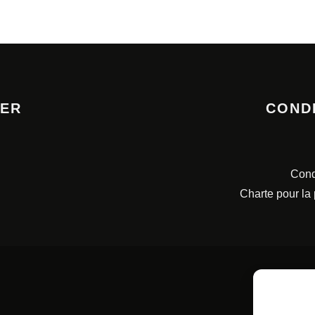
TER
COND
Cond
Charte pour la