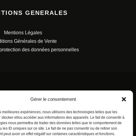
ITIONS GENERALES
Mentions Légales
itions Générales de Vente
 protection des données personnelles
Gérer le consentement
S FRANÇAISES.
les meilleures expériences, nous utilisons des technologies telles que les
 stocker et/ou accéder aux informations des appareils. Le fait de consentir à
gies nous permettra de traiter des données telles que le comportement de
 les ID uniques sur ce site. Le fait de ne pas consentir ou de retirer son
 peut avoir un effet négatif sur certaines caractéristiques et fonctions.