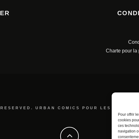
TER
COND
Cond
Charte pour la
 RESERVED. URBAN COMICS POUR LES ÉDITION
Pour offrir 
cookies pour
ces technolo
navigation ou
consentement