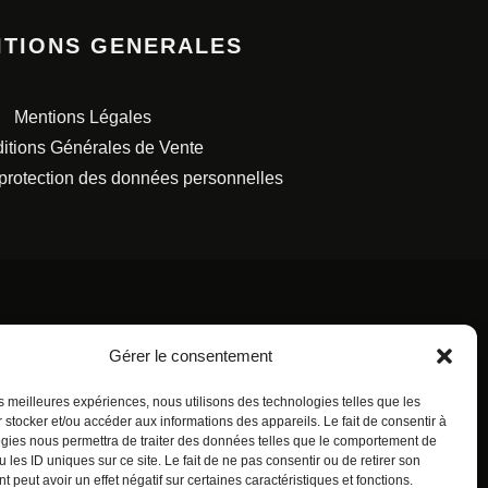
ITIONS GENERALES
Mentions Légales
itions Générales de Vente
 protection des données personnelles
Gérer le consentement
S FRANÇAISES.
les meilleures expériences, nous utilisons des technologies telles que les
 stocker et/ou accéder aux informations des appareils. Le fait de consentir à
gies nous permettra de traiter des données telles que le comportement de
 les ID uniques sur ce site. Le fait de ne pas consentir ou de retirer son
 peut avoir un effet négatif sur certaines caractéristiques et fonctions.