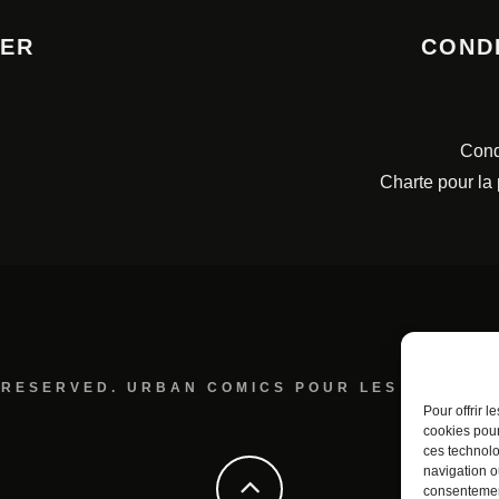
TER
COND
Cond
Charte pour la
 RESERVED. URBAN COMICS POUR LES ÉDITION
Pour offrir 
cookies pour
ces technolo
navigation ou
consentement