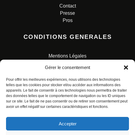
Contact
Presse
Pros
CONDITIONS GENERALES
Mentions Légales
Conditions Générales de Vente
Gérer le consentement
Charte pour la protection des données personnelles
Pour offrir les meilleures expériences, nous utilisons des technologies
telles que les cookies pour stocker et/ou accéder aux informations des
appareils. Le fait de consentir à ces technologies nous permettra de traiter
des données telles que le comportement de navigation ou les ID uniques
sur ce site. Le fait de ne pas consentir ou de retirer son consentement peut
avoir un effet négatif sur certaines caractéristiques et fonctions.
© ALL RIGHTS RESERVED. URBAN COMICS POUR LES
ÉDITIONS FRANÇAISES.
Accepter