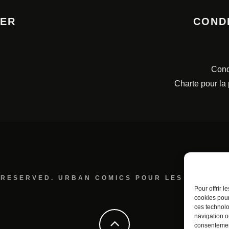
TER
COND
Cond
Charte pour la
 RESERVED. URBAN COMICS POUR LES ÉDITION
Pour offrir 
cookies pour
ces technolo
navigation ou
consentement