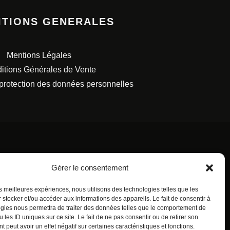
ITIONS GENERALES
Mentions Légales
itions Générales de Vente
 protection des données personnelles
Gérer le consentement
S FRANÇAISES.
les meilleures expériences, nous utilisons des technologies telles que les
 stocker et/ou accéder aux informations des appareils. Le fait de consentir à
gies nous permettra de traiter des données telles que le comportement de
 les ID uniques sur ce site. Le fait de ne pas consentir ou de retirer son
 peut avoir un effet négatif sur certaines caractéristiques et fonctions.