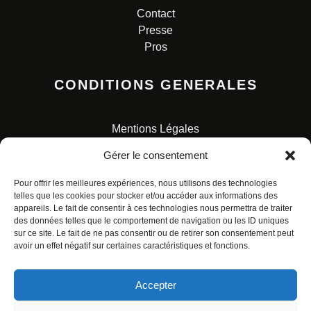
Contact
Presse
Pros
CONDITIONS GENERALES
Mentions Légales
Conditions Générales de Vente
Gérer le consentement
Charte pour la protection des données personnelles
Pour offrir les meilleures expériences, nous utilisons des technologies
telles que les cookies pour stocker et/ou accéder aux informations des
appareils. Le fait de consentir à ces technologies nous permettra de traiter
des données telles que le comportement de navigation ou les ID uniques
sur ce site. Le fait de ne pas consentir ou de retirer son consentement peut
avoir un effet négatif sur certaines caractéristiques et fonctions.
© ALL RIGHTS RESERVED. URBAN COMICS POUR LES
ÉDITIONS FRANÇAISES.
Accepter