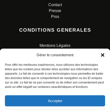
Contact
Presse
Pros
CONDITIONS GENERALES
Mentions Légales
Conditions Générales de Vente
Gérer le consentement
Charte pour la protection des données personnelles
Pour offrir les meilleures expériences, nous utilisons des technologies
telles que les cookies pour stocker et/ou accéder aux informations des
appareils. Le fait de consentir à ces technologies nous permettra de traiter
des données telles que le comportement de navigation ou les ID uniques
sur ce site. Le fait de ne pas consentir ou de retirer son consentement peut
avoir un effet négatif sur certaines caractéristiques et fonctions.
© ALL RIGHTS RESERVED. URBAN COMICS POUR LES
ÉDITIONS FRANÇAISES.
Accepter